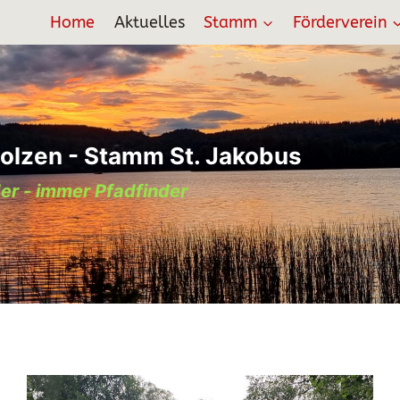
Home
Aktuelles
Stamm
Förderverein
olzen - Stamm St. Jakobus
er - immer Pfadfinder