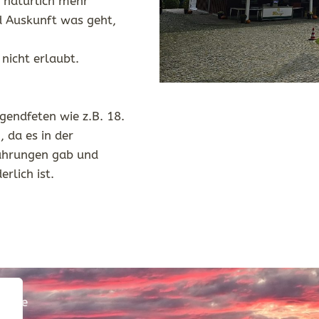
 natürlich mehr
d Auskunft was geht,
icht erlaubt.
ugendfeten wie z.B. 18.
 da es in der
fahrungen gab und
rlich ist.
weise