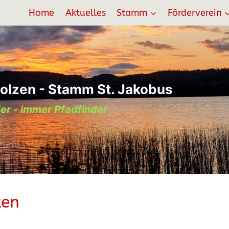
Home
Aktuelles
Stamm
Förderverein
olzen - Stamm St. Jakobus
er - immer Pfadfinder
ten