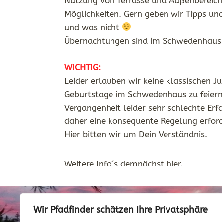
Nutzung von Terrasse und Außenbereich
Möglichkeiten. Gern geben wir Tipps un
und was nicht
Übernachtungen sind im Schwedenhaus n
WICHTIG:
Leider erlauben wir keine klassischen J
Geburtstage im Schwedenhaus zu feiern,
Vergangenheit leider sehr schlechte Er
daher eine konsequente Regelung erforde
Hier bitten wir um Dein Verständnis.
Weitere Info´s demnächst hier.
Wir Pfadfinder schätzen Ihre Privatsphäre
Home
Kontakt
Impressum
Datenschutzhin