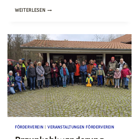
MITGLIEDERVERSAMMLUNG
WEITERLESEN
FÖRDERVEREIN
AM
24.01.25
UM
19:30
UHR
FÖRDERVEREIN
|
VERANSTALTUNGEN FÖRDERVEREIN