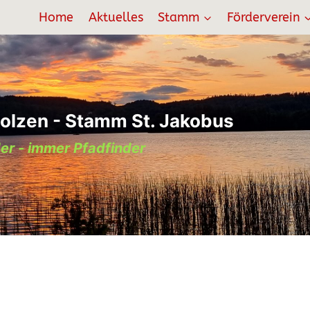
Home
Aktuelles
Stamm
Förderverein
olzen - Stamm St. Jakobus
er - immer Pfadfinder