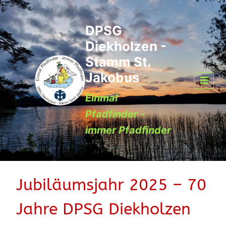
Zum
Inhalt
DPSG
springen
Diekholzen -
Stamm St.
Jakobus
Einmal
Pfadfinder -
immer Pfadfinder
Jubiläumsjahr 2025 – 70
Jahre DPSG Diekholzen